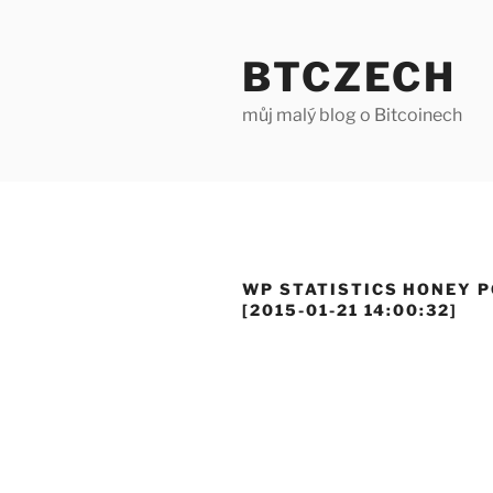
Přejít
k
BTCZECH
obsahu
webu
můj malý blog o Bitcoinech
WP STATISTICS HONEY P
[2015-01-21 14:00:32]