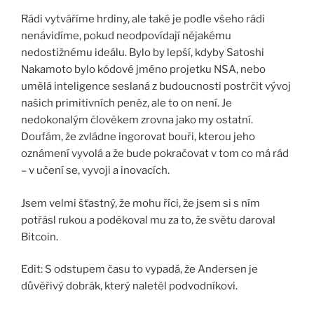
Rádi vytváříme hrdiny, ale také je podle všeho rádi
nenávidíme, pokud neodpovídají nějakému
nedostižnému ideálu. Bylo by lepší, kdyby Satoshi
Nakamoto bylo kódové jméno projetku NSA, nebo
umělá inteligence seslaná z budoucnosti postrčit vývoj
našich primitivních peněz, ale to on není. Je
nedokonalým člověkem zrovna jako my ostatní.
Doufám, že zvládne ingorovat bouři, kterou jeho
oznámení vyvolá a že bude pokračovat v tom co má rád
– v učení se, vyvoji a inovacích.
Jsem velmi šťastný, že mohu říci, že jsem si s ním
potřásl rukou a poděkoval mu za to, že světu daroval
Bitcoin.
Edit: S odstupem času to vypadá, že Andersen je
důvěřivý dobrák, který naletěl podvodníkovi.