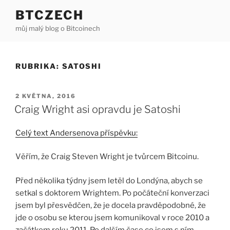
Přejít
BTCZECH
k
můj malý blog o Bitcoinech
obsahu
webu
RUBRIKA:
SATOSHI
PUBLIKOVÁNO
2 KVĚTNA, 2016
Craig Wright asi opravdu je Satoshi
Celý text Andersenova příspěvku:
Věřím, že Craig Steven Wright je tvůrcem Bitcoinu.
Před několika týdny jsem letěl do Londýna, abych se
setkal s doktorem Wrightem. Po počáteční konverzaci
jsem byl přesvědčen, že je docela pravděpodobné, že
jde o osobu se kterou jsem komunikoval v roce 2010 a
začátkem roku 2011. Po dalším čase co jsem s ním