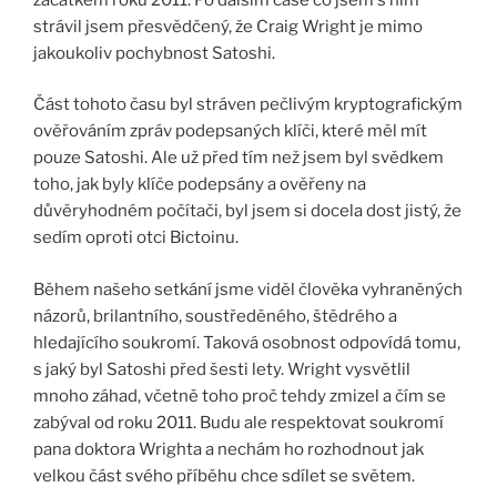
strávil jsem přesvědčený, že Craig Wright je mimo
jakoukoliv pochybnost Satoshi.
Část tohoto času byl stráven pečlivým kryptografickým
ověřováním zpráv podepsaných klíči, které měl mít
pouze Satoshi. Ale už před tím než jsem byl svědkem
toho, jak byly klíče podepsány a ověřeny na
důvěryhodném počítači, byl jsem si docela dost jistý, že
sedím oproti otci Bictoinu.
Během našeho setkání jsme viděl člověka vyhraněných
názorů, brilantního, soustředěného, štědrého a
hledajícího soukromí. Taková osobnost odpovídá tomu,
s jaký byl Satoshi před šesti lety. Wright vysvětlil
mnoho záhad, včetně toho proč tehdy zmizel a čím se
zabýval od roku 2011. Budu ale respektovat soukromí
pana doktora Wrighta a nechám ho rozhodnout jak
velkou část svého příběhu chce sdílet se světem.