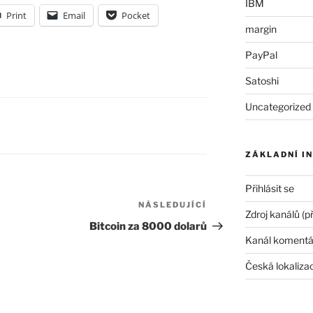
IBM
Print
Email
Pocket
margin
PayPal
Satoshi
Uncategorized
ZÁKLADNÍ I
Přihlásit se
NÁSLEDUJÍCÍ
Následující
Zdroj kanálů (p
příspěvek
Bitcoin za 8000 dolarů
Kanál komentá
Česká lokaliza