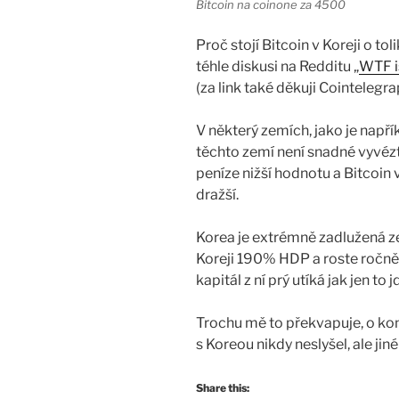
Bitcoin na coinone za 4500
Proč stojí Bitcoin v Koreji o tol
téhle diskusi na Redditu „
WTF i
(za link také děkuji Cointelegra
V některý zemích, jako je napří
těchto zemí není snadné vyvéz
peníze nižší hodnotu a Bitcoin
dražší.
Korea je extrémně zadlužená z
Koreji 190% HDP a roste ročně
kapitál z ní prý utíká jak jen to
Trochu mě to překvapuje, o kon
s Koreou nikdy neslyšel, ale ji
Share this: