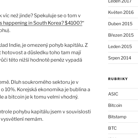
Leden 2017
Květen 2016
ik víc než jinde? Spekuluje se o tom v
s happening in South Korea? $4100?
“
Duben 2015
phu).
Březen 2015
klad Indie, je omezený pohyb kapitálu. Z
Leden 2015
t hotovost a důsledku toho tam mají
Srpen 2014
 vůči této nižší hodnotě peněz vypadá
RUBRIKY
emě. Dluh soukromého sektoru je v
 o 10%. Korejská ekonomika je bublina a
ASIC
 jde a bitcoin je k tomu velmi vhodný.
Bitcoin
trole pohybu kapitálu jsem v souvislosti
Bitstamp
né vysvětlení nemám.
BTC