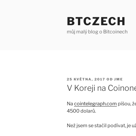
Přejít
k
BTCZECH
obsahu
webu
můj malý blog o Bitcoinech
PUBLIKOVÁNO
25 KVĚTNA, 2017
OD
JME
V Koreji na Coinon
Na
cointelegraph.com
píšou, že
4500 dolarů.
Než jsem se stačil podívat, je u