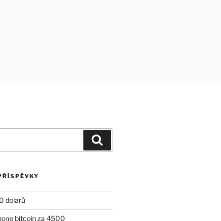
Hledání
PŘÍSPĚVKY
0 dolarů
inone bitcoin za 4500