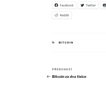
Facebook
Twitter
Reddit
RUBRIKY
BITCOIN
Navigace
Předchozí
PŘEDCHOZÍ
pro
příspěvek
Bitcoin za dva tisíce
příspěvek