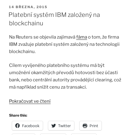
PUBLIKOVÁNO
14 BŘEZNA, 2015
Platební systém IBM založený na
blockchainu
Na Reuters se objevila zajímavá
fáma
o tom, že firma
IBM zvažuje platební systém založený na technologii
blockchainu.
Cílem vyvíjeného platebního systému má být
umožnění okamžitých převodů hotovosti bez účasti
bank, nebo centrální autority provádějící clearing, což
má například snížit cenu za transakci.
„Platební
Pokračovat ve čtení
systém
IBM
Share this:
založený
Facebook
Twitter
Print
na