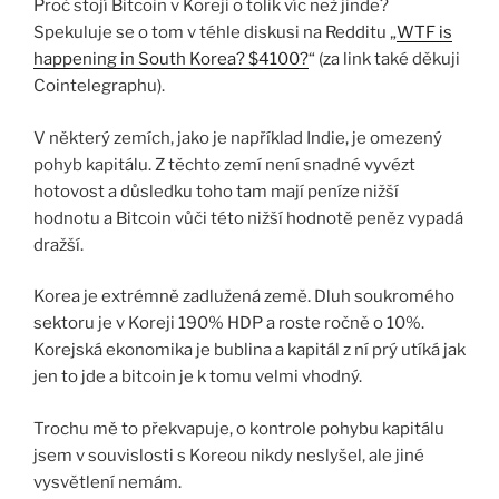
Proč stojí Bitcoin v Koreji o tolik víc než jinde?
Spekuluje se o tom v téhle diskusi na Redditu „
WTF is
happening in South Korea? $4100?
“ (za link také děkuji
Cointelegraphu).
V některý zemích, jako je například Indie, je omezený
pohyb kapitálu. Z těchto zemí není snadné vyvézt
hotovost a důsledku toho tam mají peníze nižší
hodnotu a Bitcoin vůči této nižší hodnotě peněz vypadá
dražší.
Korea je extrémně zadlužená země. Dluh soukromého
sektoru je v Koreji 190% HDP a roste ročně o 10%.
Korejská ekonomika je bublina a kapitál z ní prý utíká jak
jen to jde a bitcoin je k tomu velmi vhodný.
Trochu mě to překvapuje, o kontrole pohybu kapitálu
jsem v souvislosti s Koreou nikdy neslyšel, ale jiné
vysvětlení nemám.