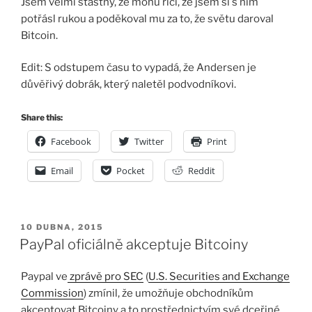
Jsem velmi šťastný, že mohu říci, že jsem si s ním
potřásl rukou a poděkoval mu za to, že světu daroval
Bitcoin.
Edit: S odstupem času to vypadá, že Andersen je
důvěřivý dobrák, který naletěl podvodníkovi.
Share this:
Facebook
Twitter
Print
Email
Pocket
Reddit
PUBLIKOVÁNO
10 DUBNA, 2015
PayPal oficiálně akceptuje Bitcoiny
Paypal ve
zprávě pro SEC
(
U.S. Securities and Exchange
Commission
) zmínil, že umožňuje obchodníkům
akceptovat Bitcoiny a to prostřednictvím své dceřiné