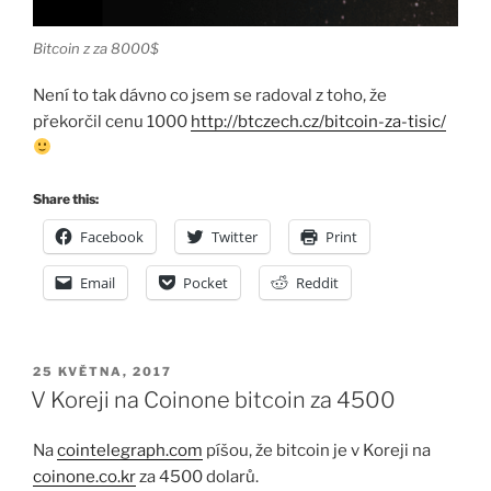
Bitcoin z za 8000$
Není to tak dávno co jsem se radoval z toho, že
překorčil cenu 1000
http://btczech.cz/bitcoin-za-tisic/
Share this:
Facebook
Twitter
Print
Email
Pocket
Reddit
PUBLIKOVÁNO
25 KVĚTNA, 2017
V Koreji na Coinone bitcoin za 4500
Na
cointelegraph.com
píšou, že bitcoin je v Koreji na
coinone.co.kr
za 4500 dolarů.