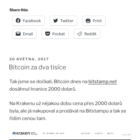
Share this:
Facebook
Twitter
Print
Email
Pocket
Reddit
PUBLIKOVÁNO
20 KVĚTNA, 2017
Bitcoin za dva tisíce
Tak jsme se dočkali, Bitcoin dnes na
bitstamp.net
dosáhnul hranice 2000 dolarů.
Na Krakenu už nějakou dobu cena přes 2000 dolarů
byla, ale já nakupoval a prodával na Bitstampu a tak se
řídím cenou tam.