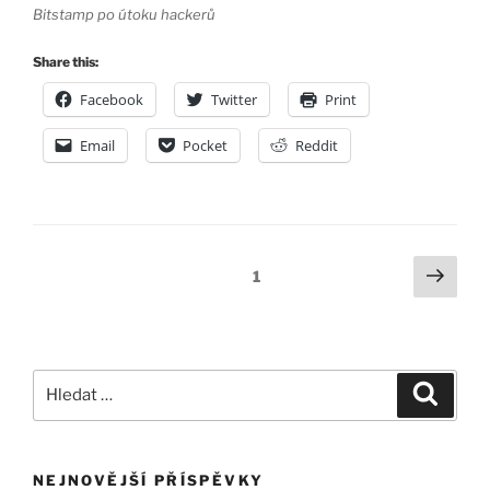
Bitstamp po útoku hackerů
Share this:
Facebook
Twitter
Print
Email
Pocket
Reddit
Navigace
Další
Stránka:
1
strá
pro
příspěvky
Hledat:
Hledán
NEJNOVĚJŠÍ PŘÍSPĚVKY