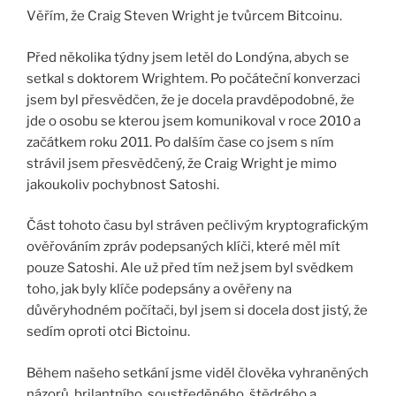
Věřím, že Craig Steven Wright je tvůrcem Bitcoinu.
Před několika týdny jsem letěl do Londýna, abych se
setkal s doktorem Wrightem. Po počáteční konverzaci
jsem byl přesvědčen, že je docela pravděpodobné, že
jde o osobu se kterou jsem komunikoval v roce 2010 a
začátkem roku 2011. Po dalším čase co jsem s ním
strávil jsem přesvědčený, že Craig Wright je mimo
jakoukoliv pochybnost Satoshi.
Část tohoto času byl stráven pečlivým kryptografickým
ověřováním zpráv podepsaných klíči, které měl mít
pouze Satoshi. Ale už před tím než jsem byl svědkem
toho, jak byly klíče podepsány a ověřeny na
důvěryhodném počítači, byl jsem si docela dost jistý, že
sedím oproti otci Bictoinu.
Během našeho setkání jsme viděl člověka vyhraněných
názorů, brilantního, soustředěného, štědrého a