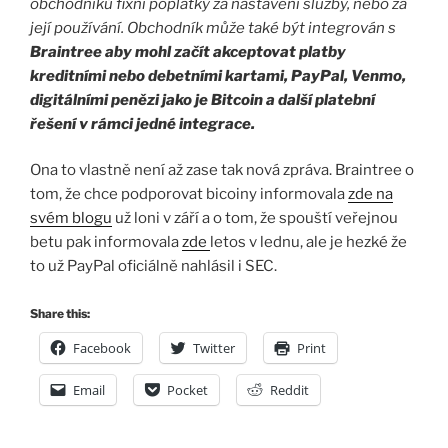
obchodníků fixní poplatky za nastavení služby, nebo za
její používání. Obchodník může také být integrován s
Braintree aby mohl začít akceptovat platby
kreditními nebo debetními kartami, PayPal, Venmo,
digitálními penězi jako je Bitcoin a další platební
řešení v rámci jedné integrace.
Ona to vlastně není až zase tak nová zpráva. Braintree o
tom, že chce podporovat bicoiny informovala
zde na
svém blogu
už loni v září a o tom, že spouští veřejnou
betu pak informovala
zde
letos v lednu, ale je hezké že
to už PayPal oficiálně nahlásil i SEC.
Share this:
Facebook
Twitter
Print
Email
Pocket
Reddit