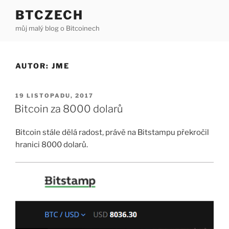
Přejít
BTCZECH
k
můj malý blog o Bitcoinech
obsahu
webu
AUTOR:
JME
PUBLIKOVÁNO
19 LISTOPADU, 2017
Bitcoin za 8000 dolarů
Bitcoin stále dělá radost, právě na Bitstampu překročil
hranici 8000 dolarů.