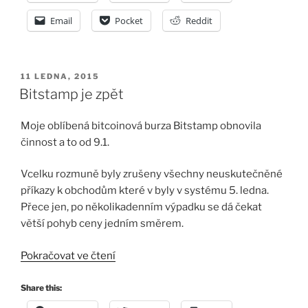
Bitcoinu
2015“
Email
Pocket
Reddit
PUBLIKOVÁNO
11 LEDNA, 2015
Bitstamp je zpět
Moje oblíbená bitcoinová burza Bitstamp obnovila
činnost a to od 9.1.
Vcelku rozmuně byly zrušeny všechny neuskutečněné
příkazy k obchodům které v byly v systému 5. ledna.
Přece jen, po několikadenním výpadku se dá čekat
větší pohyb ceny jedním směrem.
„Bitstamp
Pokračovat ve čtení
je
zpět“
Share this: