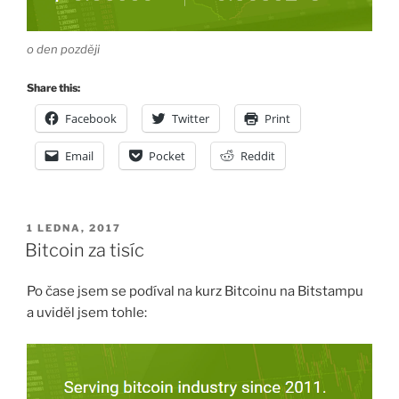
o den později
Share this:
Facebook
Twitter
Print
Email
Pocket
Reddit
PUBLIKOVÁNO
1 LEDNA, 2017
Bitcoin za tisíc
Po čase jsem se podíval na kurz Bitcoinu na Bitstampu
a uviděl jsem tohle: