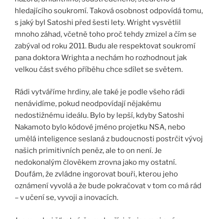
hledajícího soukromí. Taková osobnost odpovídá tomu,
s jaký byl Satoshi před šesti lety. Wright vysvětlil
mnoho záhad, včetně toho proč tehdy zmizel a čím se
zabýval od roku 2011. Budu ale respektovat soukromí
pana doktora Wrighta a nechám ho rozhodnout jak
velkou část svého příběhu chce sdílet se světem.
Rádi vytváříme hrdiny, ale také je podle všeho rádi
nenávidíme, pokud neodpovídají nějakému
nedostižnému ideálu. Bylo by lepší, kdyby Satoshi
Nakamoto bylo kódové jméno projetku NSA, nebo
umělá inteligence seslaná z budoucnosti postrčit vývoj
našich primitivních peněz, ale to on není. Je
nedokonalým člověkem zrovna jako my ostatní.
Doufám, že zvládne ingorovat bouři, kterou jeho
oznámení vyvolá a že bude pokračovat v tom co má rád
– v učení se, vyvoji a inovacích.