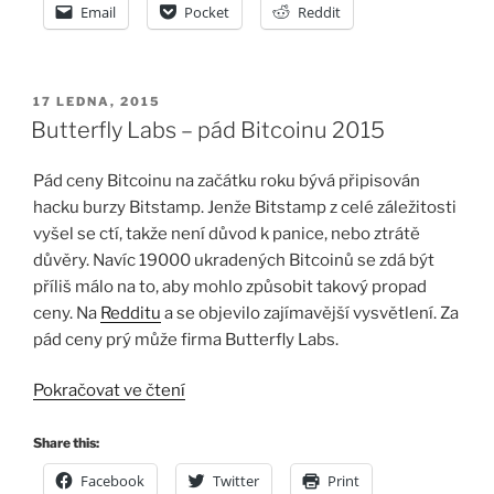
blockchainu“
Email
Pocket
Reddit
PUBLIKOVÁNO
17 LEDNA, 2015
Butterfly Labs – pád Bitcoinu 2015
Pád ceny Bitcoinu na začátku roku bývá připisován
hacku burzy Bitstamp. Jenže Bitstamp z celé záležitosti
vyšel se ctí, takže není důvod k panice, nebo ztrátě
důvěry. Navíc 19000 ukradených Bitcoinů se zdá být
příliš málo na to, aby mohlo způsobit takový propad
ceny. Na
Redditu
a se objevilo zajímavější vysvětlení. Za
pád ceny prý může firma Butterfly Labs.
„Butterfly
Pokračovat ve čtení
Labs
–
Share this:
pád
Facebook
Twitter
Print