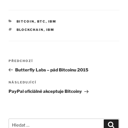
RUBRIKY
BITCOIN
,
BTC
,
IBM
ŠTÍTKY
BLOCKCHAIN
,
IBM
Navigace
Předchozí
PŘEDCHOZÍ
pro
příspěvek
Butterfly Labs – pád Bitcoinu 2015
příspěvek
Následující
NÁSLEDUJÍCÍ
příspěvek
PayPal oficiálně akceptuje Bitcoiny
Hledat:
Hledán