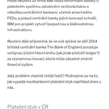
Podle Reuters už firma IBM vedla neformální debaty o
platebním systému založeném na blockchainu s
několika centrálními bankami, včetně amerického
FEDu, a pokud centrální banky jejich koncept schválí,
IBM pro projekt vytvoří bezpečnou a škálovatelnou
infrastrukturu.
Reuters dále připomíná, že ve své zprávě ze září 2014
britská centrální banka The Bank of England považuje
veřejnou účetní hlavní knihu (jak jinak přeložit ledger?)
za významnou inovaci, která může zásadně změnit
finanční sytém.
Jaký problém vlastně chtějí řešit? Podívejme se na to,
jak vypadá mezibankovní platební styk například dnes u
nás.
Platební styk v ČR