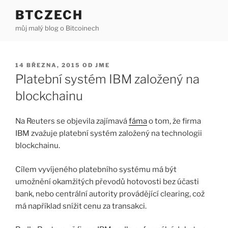
Přejít
BTCZECH
k
můj malý blog o Bitcoinech
obsahu
webu
PUBLIKOVÁNO
14 BŘEZNA, 2015
OD
JME
Platební systém IBM založený na
blockchainu
Na Reuters se objevila zajímavá
fáma
o tom, že firma
IBM zvažuje platební systém založený na technologii
blockchainu.
Cílem vyvíjeného platebního systému má být
umožnění okamžitých převodů hotovosti bez účasti
bank, nebo centrální autority provádějící clearing, což
má například snížit cenu za transakci.