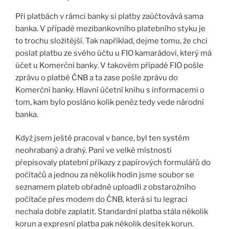
Při platbách v rámci banky si platby zaúčtovává sama
banka. V případě mezibankovního platebního styku je
to trochu složitější. Tak například, dejme tomu, že chci
poslat platbu ze svého účtu u FIO kamarádovi, který má
účet u Komerční banky. V takovém případě FIO pošle
zprávu o platbě ČNB a ta zase pošle zprávu do
Komerční banky. Hlavní účetní knihu s informacemi o
tom, kam bylo posláno kolik peněz tedy vede národní
banka.
Když jsem ještě pracoval v bance, byl ten systém
neohrabaný a drahý. Paní ve velké místnosti
přepisovaly platební příkazy z papírových formulářů do
počítačů a jednou za několik hodin jsme soubor se
seznamem plateb obřadně uploadli z obstarožního
počítače přes modem do ČNB, která si tu legraci
nechala dobře zaplatit. Standardní platba stála několik
korun a expresní platba pak několik desítek korun.