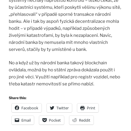
systémy nechaly naprostou kontrolu – těžko čekat, že
by účastníci systému, kteří poskytli věšinu výkonu sítě,
„přehlasovali“ v případě sporné transakce národní
banku. Ale i tak by aspoň fyzická decentralizace mohla
hodit – v případě výpadků, například způsobených
živelými katastrofami, by byla k nezaplacení. Navíc,
národní banka by nemusela mít mnoho vlastních
serverů, stačily by ty umístěné u bank.
No a když už by národní banka takový blockchain
ovládala, možná by ho státní zpráva dokázala použít i
pro jiné věci. Využití například pro registr vozidel, nebo
třeba katastr nemovitostí se přímo nabízí.
Share this:
Facebook
Twitter
Print
Email
Pocket
Reddit