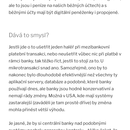
ale to jsou i peníze na našich běžných účtech) a s
běžnými účty mají být digitální peněženky i propojené.
Dává to smysl?
Jestli jde o to ušetřit jeden haléř při mezibankovní
platební transakci, nebo neušetřit vůbec nic při platbě v
rámci banky, tak těžko říct, jestli to stojí za to. U
mikrotransakcí snad ano. Samozřejmě, ono by to
nakonec bylo dlouhodobě efektivnější než všechny ty
aplikační servery, databáze a podobně, které banky
používají dnes, ale banky jsou hodně konzervativní a
nemají rády změny. Možná v USA, kde mají systémy
zastaralejší (zaváděli je tam prostě dříve) by změna
mohla přinést větší výhodu.
Je jasné, že by si centrální banky nad podobnými